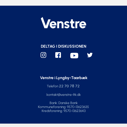
DELTAG I DISKUSSIONEN
Venstre i Lyngby-Taarbæk
Telefon
22 70 78 72
kontakt@venstre-ltk.dk
Bank:
Danske Bank
Kommuneforening: 9570-13623635
Kredsforening: 9570-13623643